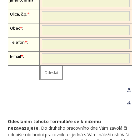
Ulice, č.p.
*
:
Obec
*
:
Telefon
*
:
E-mail
*
:
Odesláním tohoto formuláře se k ničemu
nezavazujete.
Do druhého pracovního dne Vám zavolá či
odepíše obchodní pracovník a sjedná s Vámi náležitosti Vaší