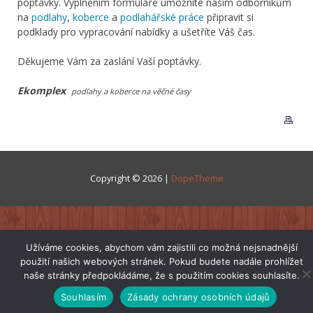
poptávky. Vyplněním formuláře umožníte našim odborníkům
na
podlahy
,
koberce
a
podlahářské práce
připravit si
podklady pro vypracování nabídky a ušetříte Váš čas.
Děkujeme Vám za zaslání Vaší poptávky.
Ekomplex
podlahy a koberce na věčné časy
Copyright © 2026 |
DopeTheme
Užíváme cookies, abychom vám zajistili co možná nejsnadnější
použití našich webových stránek. Pokud budete nadále prohlížet
naše stránky předpokládáme, že s použitím cookies souhlasíte.
Souhlasím
Zásady ochrany osobních údajů