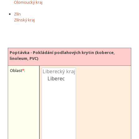
Olomoucký kraj
Zlín
Zlínský kraj
Poptávka - Pokládání podlahových krytin (koberce,
linoleum, PVC)
Oblast
*
: