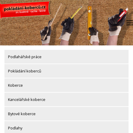
Skip
to
content
Podlahářské práce
Pokládání koberců
Koberce
Kancelářské koberce
Bytové koberce
Podlahy