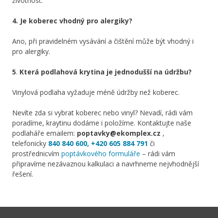
životnost.
4. Je koberec vhodný pro alergiky?
Ano, při pravidelném vysávání a čištění může být vhodný i
pro alergiky.
5
.
Která podlahová krytina je jednodušší na údržbu?
Vinylová podlaha vyžaduje méně údržby než koberec.
Nevíte zda si vybrat koberec nebo vinyl? Nevadí, rádi vám
poradíme, kraytinu dodáme i položíme. Kontaktujte naše
podlaháře emailem:
poptavky@ekomplex.cz
,
telefonicky
840 840 600
, +420 605 884 791
či
prostřednicvím
poptávkového formuláře
– rádi vám
připravíme nezávaznou kalkulaci a navrhneme nejvhodnější
řešení.