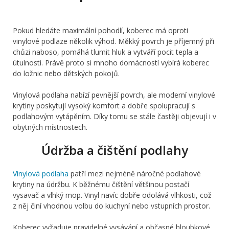
Pokud hledáte maximální pohodlí, koberec má oproti
vinylové podlaze několik výhod. Měkký povrch je příjemný při
chůzi naboso, pomáhá tlumit hluk a vytváří pocit tepla a
útulnosti. Právě proto si mnoho domácností vybírá koberec
do ložnic nebo dětských pokojů.
Vinylová podlaha nabízí pevnější povrch, ale moderní vinylové
krytiny poskytují vysoký komfort a dobře spolupracují s
podlahovým vytápěním. Díky tomu se stále častěji objevují i v
obytných místnostech.
Údržba a čištění podlahy
Vinylová podlaha
patří mezi nejméně náročné podlahové
krytiny na údržbu. K běžnému čištění většinou postačí
vysavač a vlhký mop. Vinyl navíc dobře odolává vlhkosti, což
z něj činí vhodnou volbu do kuchyní nebo vstupních prostor.
Koberec vyžaduje pravidelné vysávání a občasné hloubkové