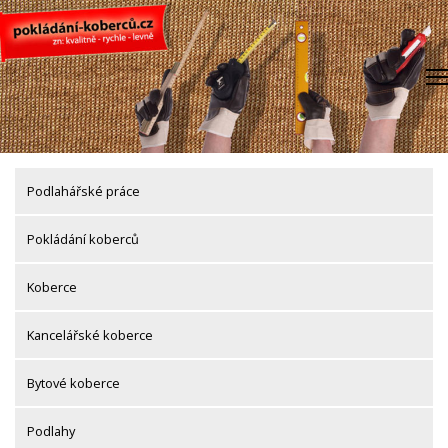
Skip
to
content
Podlahářské práce
Pokládání koberců
Koberce
Kancelářské koberce
Bytové koberce
Podlahy