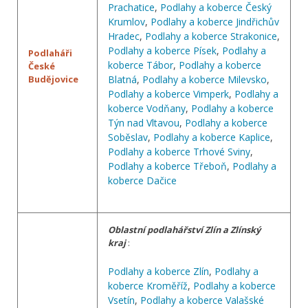
Prachatice
,
Podlahy a koberce Český
Krumlov
,
Podlahy a koberce Jindřichův
Hradec
,
Podlahy a koberce Strakonice
,
Podlahy a koberce Písek
,
Podlahy a
Podlaháři
koberce Tábor
,
Podlahy a koberce
České
Budějovice
Blatná
,
Podlahy a koberce Milevsko
,
Podlahy a koberce Vimperk
,
Podlahy a
koberce Vodňany
,
Podlahy a koberce
Týn nad Vltavou
,
Podlahy a koberce
Soběslav
,
Podlahy a koberce Kaplice
,
Podlahy a koberce Trhové Sviny
,
Podlahy a koberce Třeboň
,
Podlahy a
koberce Dačice
Oblastní podlahářství Zlín a Zlínský
kraj
:
Podlahy a koberce Zlín
,
Podlahy a
koberce Kroměříž
,
Podlahy a koberce
Vsetín
,
Podlahy a koberce Valašské