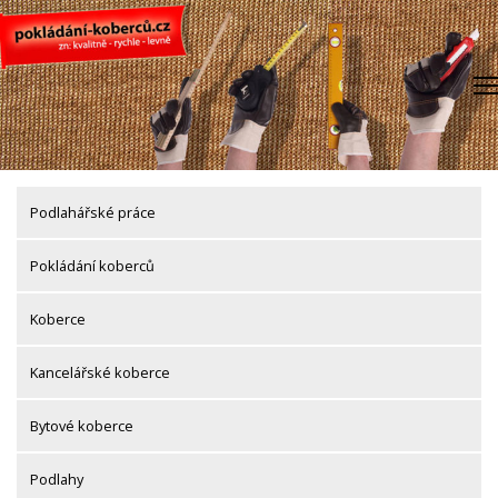
Skip
to
content
Podlahářské práce
Pokládání koberců
Koberce
Kancelářské koberce
Bytové koberce
Podlahy