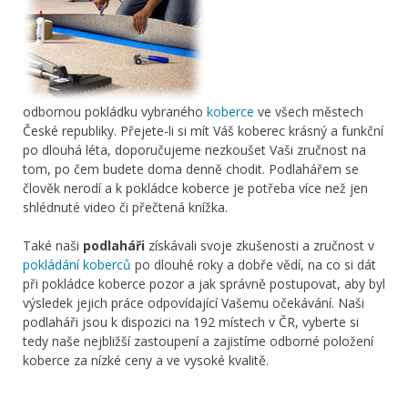
odbornou pokládku vybraného
koberce
ve všech městech
České republiky. Přejete-li si mít Váš koberec krásný a funkční
po dlouhá léta, doporučujeme nezkoušet Vaši zručnost na
tom, po čem budete doma denně chodit. Podlahářem se
člověk nerodí a k pokládce koberce je potřeba více než jen
shlédnuté video či přečtená knížka.
Také naši
podlaháři
získávali svoje zkušenosti a zručnost v
pokládání koberců
po dlouhé roky a dobře vědí, na co si dát
při pokládce koberce pozor a jak správně postupovat, aby byl
výsledek jejich práce odpovídající Vašemu očekávání. Naši
podlaháři jsou k dispozici na 192 místech v ČR, vyberte si
tedy naše nejbližší zastoupení a zajistíme odborné položení
koberce za nízké ceny a ve vysoké kvalitě.