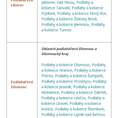
Jablonec nad Nisou
,
Podlahy a
Liberec
koberce Tanvald
,
Podlahy a koberce
Frýdlant
,
Podlahy a koberce Nový Bor
,
Podlahy a koberce Železný Brod
,
Podlahy a koberce Jilemnice
,
Podlahy
a koberce Turnov
Oblastní podlahářství Olomouc a
Olomoucký kraj
:
Podlahy a koberce Olomouc
,
Podlahy
a koberce Hranice
,
Podlahy a koberce
Přerov
,
Podlahy a koberce Šumperk
,
Podlahy a koberce Prostějov
,
Podlahy
Podlahářství
a koberce Jeseník
,
Podlahy a koberce
Olomouc
Mohelnice
,
Podlahy a koberce Zábřeh
,
Podlahy a koberce Uničov
,
Podlahy a
koberce Litovel
,
Podlahy a koberce
Konice
,
Podlahy a koberce Šternberk
,
Podlahy a koberce Lipník nad Bečvou