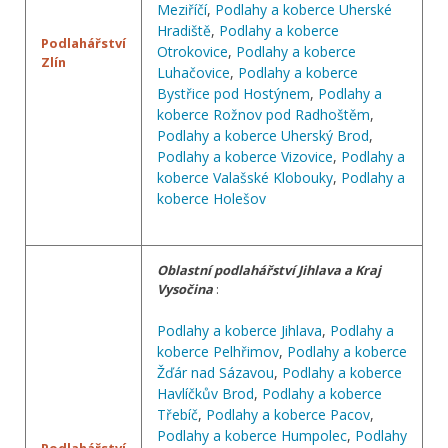
Meziříčí
,
Podlahy a koberce Uherské
Hradiště
,
Podlahy a koberce
Podlahářství
Otrokovice
,
Podlahy a koberce
Zlín
Luhačovice
,
Podlahy a koberce
Bystřice pod Hostýnem
,
Podlahy a
koberce Rožnov pod Radhoštěm
,
Podlahy a koberce Uherský Brod
,
Podlahy a koberce Vizovice
,
Podlahy a
koberce Valašské Klobouky
,
Podlahy a
koberce Holešov
Oblastní podlahářství Jihlava a Kraj
Vysočina
:
Podlahy a koberce Jihlava
,
Podlahy a
koberce Pelhřimov
,
Podlahy a koberce
Žďár nad Sázavou
,
Podlahy a koberce
Havlíčkův Brod
,
Podlahy a koberce
Třebíč
,
Podlahy a koberce Pacov
,
Podlahy a koberce Humpolec
,
Podlahy
Podlahářství