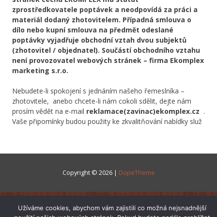
zprostředkovatele poptávek a neodpovídá za práci a
materiál dodaný zhotovitelem. Případná smlouva o
dílo nebo kupní smlouva na předmět odeslané
poptávky vyjadřuje obchodní vztah dvou subjektů
(zhotovitel / objednatel). Součástí obchodního vztahu
není provozovatel webových stránek – firma Ekomplex
marketing s.r.o.
Nebudete-li spokojení s jednáním našeho řemeslníka –
zhotovitele, anebo chcete-li nám cokoli sdělit, dejte nám
prosím vědět na e-mail
reklamace(zavinac)ekomplex.cz
.
Vaše připomínky budou použity ke zkvalitňování nabídky služ
Copyright © 2026 |
DopeTheme
Užíváme cookies, abychom vám zajistili co možná nejsnadnější