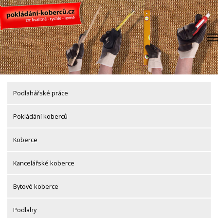
Skip
to
content
Podlahářské práce
Pokládání koberců
Koberce
Kancelářské koberce
Bytové koberce
Podlahy