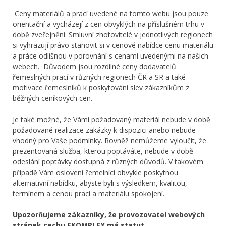
Ceny materiálů a prací uvedené na tomto webu jsou pouze
orientační a vycházejí z cen obvyklých na příslušném trhu v
době zveřejnění. Smluvní zhotovitelé v jednotlivých regionech
si vyhrazují právo stanovit si v cenové nabídce cenu materiálu
a práce odlišnou v porovnání s cenami uvedenými na našich
webech. Důvodem jsou rozdílné ceny dodavatelů
řemeslných prací v různých regionech ČR a SR a také
motivace řemeslníků k poskytování slev zákazníkům z
běžných ceníkových cen.
Je také možné, že Vámi požadovaný materiál nebude v době
požadované realizace zakázky k dispozici anebo nebude
vhodný pro Vaše podmínky. Rovněž nemůžeme vyloučit, že
prezentovaná služba, kterou poptáváte, nebude v době
odeslání poptávky dostupná z různých důvodů. V takovém
případě Vám oslovení řemelníci obvykle poskytnou
alternativní nabídku, abyste byli s výsledkem, kvalitou,
termínem a cenou prací a materiálu spokojení.
Upozorňujeme zákazníky, že provozovatel webových
stránek cechu EKOMPLEX má statut