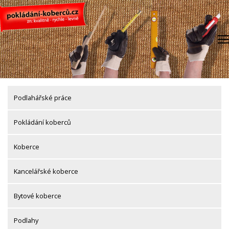
Skip
to
content
Podlahářské práce
Pokládání koberců
Koberce
Kancelářské koberce
Bytové koberce
Podlahy