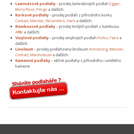
Laminátové podlahy
– prodej laminátových podlah
Egger
,
Berry Floor
,
Pergo
a dalších.
Korkové podlahy
– prodej podlah z přírodního korku
Corkart
,
Meister
,
Wicanders
,
Haro
a dalších.
Bambusové podlahy
– prodej tvrdých podlah z bambusu
Affinis
a dalších.
Vinylové podlahy
– prodej vinylových podlah
Forbo
,
Fatra
a
dalších
Linoleum
– prodej podlahoviny linoleum
Armstrong
,
Meister
,
Corkart
,
Marmoleum
a dalších.
Kamenné podlahy
– věčné podlahy z přírodního i umělého
kamene