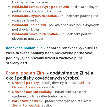
korkových čtverců a pásů
Pokládání bambusových podlah Zlín
-pokládka odolných
podlah s horní vrstvou z bambusu
Pokládání vinylových podlah Zlín
– pokládka podlah z PVC
v pásech i lamelách
Pokládání linolea Zlín
– pokládka podlah z PVC a vinylových
podlahových krytin
Pokládání plovoucích podlah Zlín
– pokládka podlah
plovoucím způsobem
Renovace podlah Zlín
– odborná renovace vykouzlí ze
zašlé dřevěné podlahy nebo poškozené parketové
podlahy jejich původní krásu a zachová punc
starobylosti
Prodej podlah Zlín
– dodáváme ve Zlíně a
okolí podlahy osvědčených výrobců
Dřevěné podlahy
– prodej dřevěných podlah
Barlinek
,
Magnum
,
Narowood
a dalších.
Dřevěné masívní podlahy
– individuálně na zakázku
vyrobené podlahy z dřevěného masívu
Parketové podlahy
– prodej dřevěných parket a lamel
Steirer Parkett
,
Apia
a dalších.