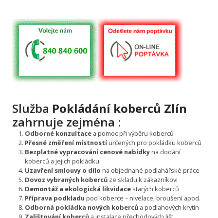
Služba
Pokládání koberců Zlín
zahrnuje zejména :
Odborné konzultace
a pomoc při výběru koberců
Přesné změření místností
určených pro pokládku koberců
Bezplatné vypracování cenové nabídky
na dodání
koberců a jejich pokládku
Uzavření smlouvy o dílo
na objednané podlahářské práce
Dovoz vybraných koberců
ze skladu k zákazníkovi
Demontáž a ekologická likvidace
starých koberců
Příprava podkladu
pod koberce – nivelace, broušení apod.
Odborná pokládka nových koberců
a podlahových krytin
Zalištování koberců
a instalace přechodových lišt