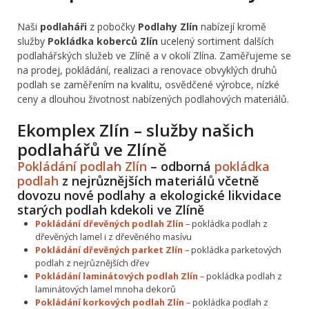
Naši
podlaháři
z pobočky
Podlahy Zlín
nabízejí kromě
služby
Pokládka koberců Zlín
ucelený sortiment dalších
podlahářských služeb ve Zlíně a v okolí Zlína. Zaměřujeme se
na prodej, pokládání, realizaci a renovace obvyklých druhů
podlah se zaměřením na kvalitu, osvědčené výrobce, nízké
ceny a dlouhou životnost nabízených podlahových materiálů.
Ekomplex Zlín – služby našich
podlahářů ve Zlíně
Pokládání podlah Zlín
– odborná
pokládka
podlah
z nejrůznějších materiálů včetně
dovozu nové podlahy a ekologické likvidace
starých podlah kdekoli ve Zlíně
Pokládání dřevěných podlah Zlín
– pokládka podlah z
dřevěných lamel i z dřevěného masívu
Pokládání dřevěných parket Zlín
– pokládka parketových
podlah z nejrůznějších dřev
Pokládání laminátových podlah Zlín
– pokládka podlah z
laminátových lamel mnoha dekorů
Pokládání korkových podlah Zlín
– pokládka podlah z