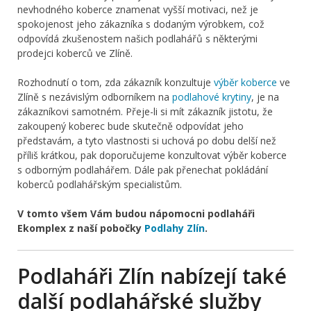
nevhodného koberce znamenat vyšší motivaci, než je
spokojenost jeho zákazníka s dodaným výrobkem, což
odpovídá zkušenostem našich podlahářů s některými
prodejci koberců ve Zlíně.
Rozhodnutí o tom, zda zákazník konzultuje
výběr koberce
ve
Zlíně s nezávislým odborníkem na
podlahové krytiny
, je na
zákazníkovi samotném. Přeje-li si mít zákazník jistotu, že
zakoupený koberec bude skutečně odpovídat jeho
představám, a tyto vlastnosti si uchová po dobu delší než
příliš krátkou, pak doporučujeme konzultovat výběr koberce
s odborným podlahářem. Dále pak přenechat pokládání
koberců podlahářským specialistům.
V tomto všem Vám budou nápomocni podlaháři
Ekomplex z naší pobočky
Podlahy Zlín
.
Podlaháři Zlín nabízejí také
další podlahářské služby