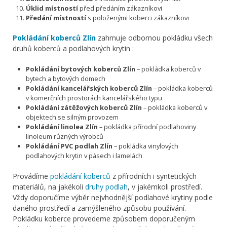
Úklid místností
před předáním zákazníkovi
Předání místností
s položenými koberci zákazníkovi
Pokládání koberců Zlín
zahrnuje odbornou pokládku všech
druhů koberců a podlahových krytin :
Pokládání bytových koberců Zlín
– pokládka koberců v
bytech a bytových domech
Pokládání kancelářských koberců Zlín
– pokládka koberců
v komerčních prostorách kancelářského typu
Pokládání zátěžových koberců Zlín
– pokládka koberců v
objektech se silným provozem
Pokládání linolea Zlín
– pokládka přírodní podlahoviny
linoleum různých výrobců
Pokládání PVC podlah Zlín
– pokládka vinylových
podlahových krytin v pásech i lamelách
Provádíme
pokládání koberců
z přírodních i syntetických
materiálů, na jakékoli
druhy podlah
, v jakémkoli prostředí.
Vždy doporučíme výběr nejvhodnější podlahové krytiny podle
daného prostředí a zamýšleného způsobu používání.
Pokládku koberce provedeme způsobem doporučeným