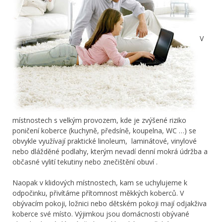
V
místnostech s velkým provozem, kde je zvýšené riziko
poničení koberce (kuchyně, předsíně, koupelna, WC …) se
obvykle využívají praktické linoleum, laminátové, vinylové
nebo dlážděné podlahy, kterým nevadí denní mokrá údržba a
občasné vylití tekutiny nebo znečištění obuví .
Naopak v klidových místnostech, kam se uchylujeme k
odpočinku, přivítáme přítomnost měkkých koberců. V
obývacím pokoji, ložnici nebo dětském pokoji mají odjakživa
koberce své místo. Výjimkou jsou domácnosti obývané