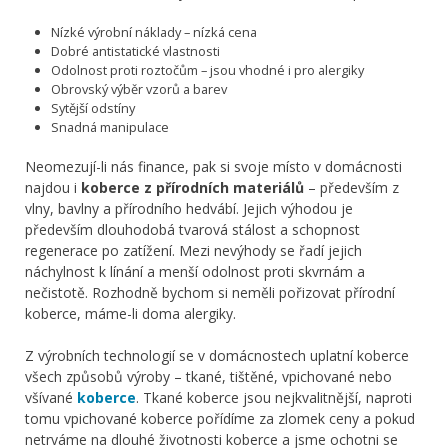
Nízké výrobní náklady – nízká cena
Dobré antistatické vlastnosti
Odolnost proti roztočům – jsou vhodné i pro alergiky
Obrovský výběr vzorů a barev
Sytější odstíny
Snadná manipulace
Neomezují-li nás finance, pak si svoje místo v domácnosti
najdou i
koberce z přírodních materiálů
– především z
vlny, bavlny a přírodního hedvábí. Jejich výhodou je
především dlouhodobá tvarová stálost a schopnost
regenerace po zatížení. Mezi nevýhody se řadí jejich
náchylnost k línání a menší odolnost proti skvrnám a
nečistotě. Rozhodně bychom si neměli pořizovat přírodní
koberce, máme-li doma alergiky.
Z výrobních technologií se v domácnostech uplatní koberce
všech způsobů výroby – tkané, tištěné, vpichované nebo
všívané
koberce
. Tkané koberce jsou nejkvalitnější, naproti
tomu vpichované koberce pořídíme za zlomek ceny a pokud
netrváme na dlouhé životnosti koberce a jsme ochotni se