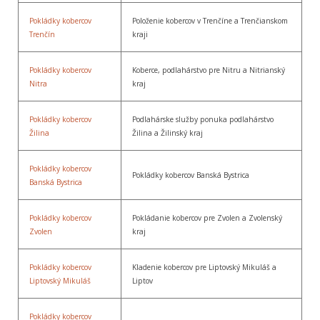
Pokládky kobercov
Položenie kobercov v Trenčíne a Trenčianskom
Trenčín
kraji
Pokládky kobercov
Koberce, podlahárstvo pre Nitru a Nitrianský
Nitra
kraj
Pokládky kobercov
Podlahárske služby ponuka podlahárstvo
Žilina
Žilina a Žilinský kraj
Pokládky kobercov
Pokládky kobercov Banská Bystrica
Banská Bystrica
Pokládky kobercov
Pokládanie kobercov pre Zvolen a Zvolenský
Zvolen
kraj
Pokládky kobercov
Kladenie kobercov pre Liptovský Mikuláš a
Liptovský Mikuláš
Liptov
Pokládky kobercov