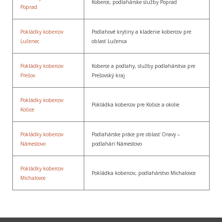
Koberce, podlahárske služby Poprad
Poprad
Pokládky kobercov
Podlahové krytiny a kladenie kobercov pre
Lučenec
oblasť Lučenca
Pokládky kobercov
Koberce a podlahy, služby podlahárstva pre
Prešov
Prešovský kraj
Pokládky kobercov
Pokládka kobercov pre Košice a okolie
Košice
Pokládky kobercov
Podlahárske práce pre oblasť Oravy –
Námestovo
podlahári Námestovo
Pokládky kobercov
Pokládka kobercov, podlahárstvo Michalovce
Michalovce