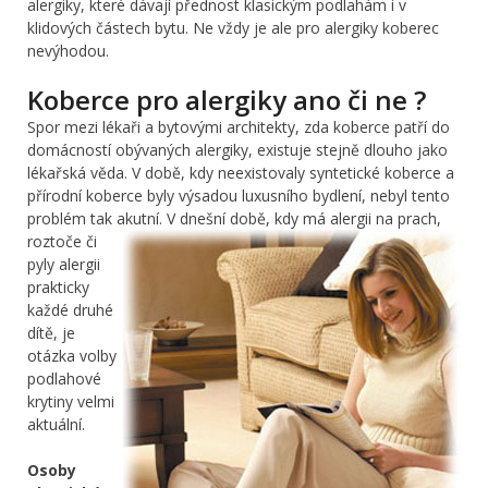
alergiky, které dávají přednost klasickým podlahám i v
klidových částech bytu. Ne vždy je ale pro alergiky koberec
nevýhodou.
Koberce pro alergiky ano či ne ?
Spor mezi lékaři a bytovými architekty, zda koberce patří do
domácností obývaných alergiky, existuje stejně dlouho jako
lékařská věda. V době, kdy neexistovaly syntetické koberce a
přírodní koberce byly výsadou luxusního bydlení, nebyl tento
problém tak akutní.
V dnešní době, kdy má alergii na prach,
roztoče či
pyly alergii
prakticky
každé druhé
dítě, je
otázka volby
podlahové
krytiny velmi
aktuální.
Osoby