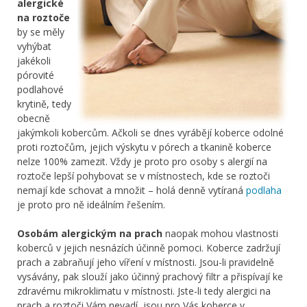
alergické
na roztoče
by se měly
vyhýbat
jakékoli
pórovité
podlahové
krytině, tedy
obecně
jakýmkoli kobercům. Ačkoli se dnes vyrábějí koberce odolné
proti roztočům, jejich výskytu v pórech a tkanině koberce
nelze 100% zamezit. Vždy je proto pro osoby s alergií na
roztoče lepší pohybovat se v místnostech, kde se roztoči
nemají kde schovat a množit – holá denně vytíraná
podlaha
je proto pro ně ideálním řešením.
Osobám alergickým na prach
naopak mohou vlastnosti
koberců v jejich nesnázích účinně pomoci. Koberce zadržují
prach a zabraňují jeho víření v místnosti. Jsou-li pravidelně
vysávány, pak slouží jako účinný prachový filtr a přispívají ke
zdravému mikroklimatu v místnosti. Jste-li tedy alergici na
prach a roztoči Vám nevadí, jsou pro Vás koberce v