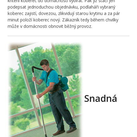
kritérií koberec do domácnosti vybírat. Pak již stačí jen
podepsat jednoduchou objednávku, podlaháři vybraný
koberec zajistí, dovezou, zlikvidují starou krytinu a za pár
minut položí koberec nový. Zákazník tedy během chvilky
může v domácnosti obnovit běžný provoz.
Snadná