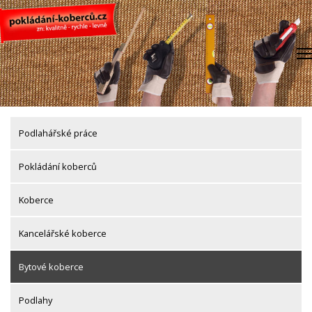
Skip
to
content
Podlahářské práce
Pokládání koberců
Koberce
Kancelářské koberce
Bytové koberce
Podlahy