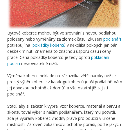
Bytové koberce mohou být ve srovnání s novou podlahou
položeny nebo vyměněny za zlomek času. Zkušení
podlaháři
potřebují na
pokládky koberců
v několika pokojích jen pár
desítek minut. Znamená to značnou úsporu času i ceny
práce. Cena pokládky koberců je tedy oproti
pokládání
podlah
nesrovnatelně nižší.
Výměna koberce neklade na zákazníka větší nároky než je
prostý výběr koberce z katalogu koberců (naši podlaháři Vám
jej dovezou ochotně až domů) a vše ostatní již zajistí
podlahář.
Stačí, aby si zákazník vybral vzor koberce, materiál a barvu a
zkonzultoval výběr s naším podlahářem, který mu potvrdí,
zda je vybraný koberec vhodný právě pro použití v určené
místnosti. Zároveň zákazníkovi ochotně poradí, podle jakých