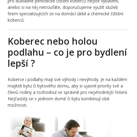
pro důkladné periodické čištění koberců nejste vybavení,
anebo si na něj netroufáte, doporučujeme využít služeb
firem specializujících se na domácí úklid a chemické čištění
koberců.
Koberec nebo holou
podlahu – co je pro bydlení
lepší ?
Koberce i podlahy mají své výhody i nevýhody. Je na každém
majiteli bytu či bytového domu, aby si ujasnil priority své a
členů rodiny a rozhodnul se správně pro nejvhodnější řešení.
Nejčastěji se v jednom domě či bytu kombinují obě
možnosti.