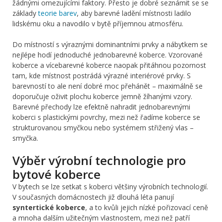
žádnými omezujícími faktory. Přesto je dobré seznámit se se
základy
teorie barev
, aby barevné ladění místnosti ladilo
lidskému oku a navodilo v bytě příjemnou atmosféru.
Do místností s výraznými dominantními prvky a nábytkem se
nejlépe hodí jednoduché jednobarevné koberce. Vzorované
koberce a vícebarevné koberce naopak přitáhnou pozornost
tam, kde místnost postrádá výrazné interiérové prvky. S
barevností to ale není dobré moc přehánět – maximálně se
doporučuje oživit plochu koberce jemně žíhanými vzory.
Barevné přechody lze efektně nahradit jednobarevnými
koberci s plastickými povrchy, mezi než řadíme koberce se
strukturovanou smyčkou nebo systémem střižený vlas –
smyčka.
Výběr výrobní technologie pro
bytové koberce
V bytech se lze setkat s koberci většiny výrobních technologií.
V současných domácnostech již dlouhá léta panují
syntertické koberce
, a to kvůli jejich nízké pořizovací ceně
a mnoha dalším užitečným vlastnostem, mezi než patří