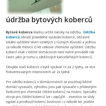
údržba bytových koberců
Bytové koberce
kladou určité nároky na údržbu.
Údržba
koberců
obnáší pravidelné vysávání koberce, občasné
lokální vyčištění skvrn vzniklých z různých důvodů a jednou
za několik měsíců či let celkové chemické vyčištění. Údržbu
kobercl však v běžné domácnosti není nutné provádět tak
často jako je tomu u zátěžových kancelářských koberců.
Obvykle stačí koberce v bytě vysávat 1x za 2 týdny, ve více
frekventovaných místnostech až 2x týdně.
Pro údržbu koberců v domácnostech se používají běžné
domácí vysavače, výhodou jsou pak vysavače s přídavnými
funkcemi pro chemické čištění koberců na mokro. Speciální
stroje pro čištění koberců lze i zapůjčit – investice se vždy
vyplatí a prodlouží koberci životnost i o několik let. Jestliže